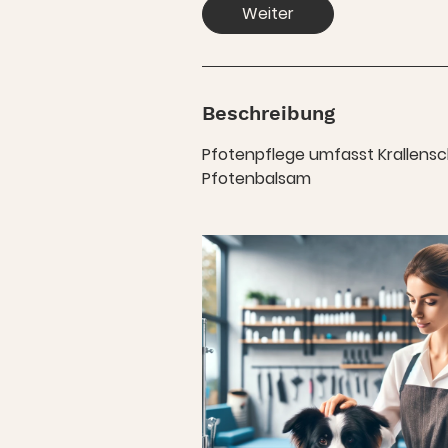
i
Weiter
n
.
Beschreibung
Pfotenpflege umfasst Krallensch
Pfotenbalsam