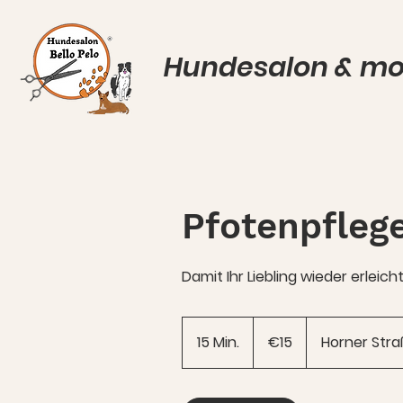
Hundesalon & mob
Pfotenpfleg
Damit Ihr Liebling wieder erleic
15
euros
15 Min.
1
€15
Horner Str
5
M