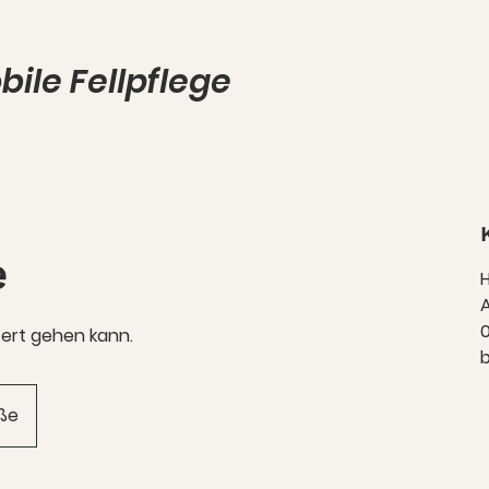
ile Fellpflege
e
H
A
htert gehen kann.
aße