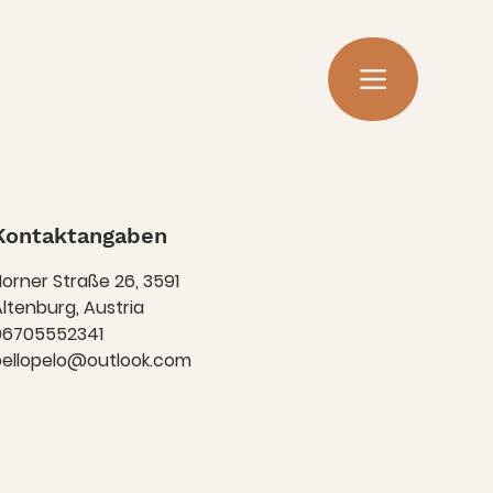
Kontaktangaben
orner Straße 26, 3591
ltenburg, Austria
06705552341
bellopelo@outlook.com